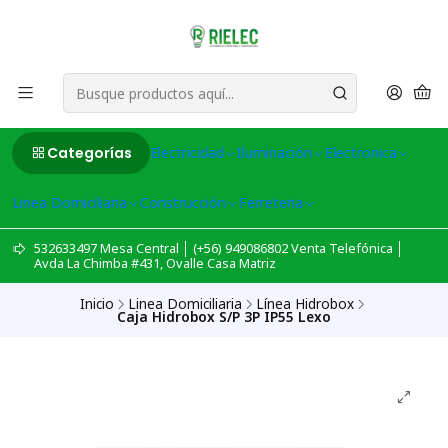
Categorías
Electricidad
Iluminación
Electronica
Linea Domiciliaria
Construcción
Ferreteria
532633497 Mesa Central │ (+56) 949086802 Venta Telefónica │
Avda La Chimba #431, Ovalle Casa Matriz
Inicio
Linea Domiciliaria
Línea Hidrobox
Caja Hidrobox S/P 3P IP55 Lexo