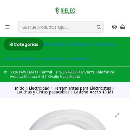
Categorías
Electricidad
Iluminación
Electronica
Linea Domiciliaria
Construcción
Ferreteria
532633497 Mesa Central │ (+56) 949086802 Venta Telefónica │
Avda La Chimba #431, Ovalle Casa Matriz
Inicio
Electricidad
Herramientas para Electricistas
Lauchas y Cintas pasacables
Laucha Acero 15 Mt