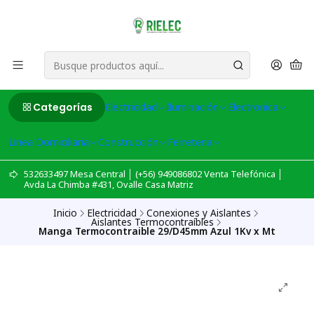
Categorías
Electricidad
Iluminación
Electronica
Linea Domiciliaria
Construcción
Ferreteria
532633497 Mesa Central │ (+56) 949086802 Venta Telefónica │
Avda La Chimba #431, Ovalle Casa Matriz
Inicio
Electricidad
Conexiones y Aislantes
Aislantes Termocontraíbles
Manga Termocontraible 29/D45mm Azul 1Kv x Mt