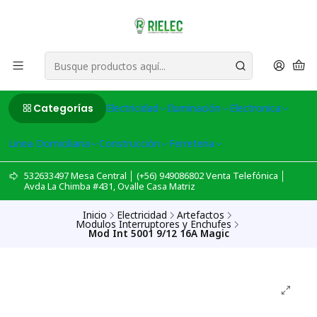
Categorías
Electricidad
Iluminación
Electronica
Linea Domiciliaria
Construcción
Ferreteria
532633497 Mesa Central │ (+56) 949086802 Venta Telefónica │
Avda La Chimba #431, Ovalle Casa Matriz
Inicio
Electricidad
Artefactos
Modulos Interruptores y Enchufes
Mod Int 5001 9/12 16A Magic