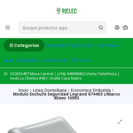
Categorías
Electricidad
Iluminación
Electronica
Linea Domiciliaria
Construcción
Ferreteria
532633497 Mesa Central │ (+56) 949086802 Venta Telefónica │
Avda La Chimba #431, Ovalle Casa Matriz
Inicio
Linea Domiciliaria
Economica Embutida
Modulo Enchufe Seguridad Legrand 674403 c/Marco
85mm 10993