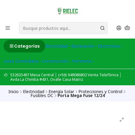
Categorías
Electricidad
Iluminación
Electronica
Linea Domiciliaria
Construcción
Ferreteria
532633497 Mesa Central │ (+56) 949086802 Venta Telefónica │
Avda La Chimba #431, Ovalle Casa Matriz
Inicio
Electricidad
Energía Solar
Protecciones y Control
Fusibles DC
Porta Mega Fuse 12/24