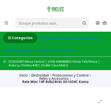
Categorías
Electricidad
Iluminación
Electronica
Linea Domiciliaria
Construcción
Ferreteria
532633497 Mesa Central │ (+56) 949086802 Venta Telefónica │
Avda La Chimba #431, Ovalle Casa Matriz
Inicio
Electricidad
Protecciones y Control
Reles y Accesorios
Rele Mini 14P Bob24Vdc Kh1034C Koino