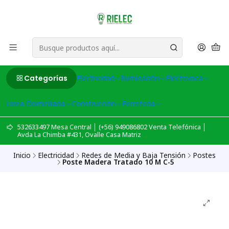
Categorías
Electricidad
Iluminación
Electronica
Linea Domiciliaria
Construcción
Ferreteria
532633497 Mesa Central │ (+56) 949086802 Venta Telefónica │
Avda La Chimba #431, Ovalle Casa Matriz
Inicio
Electricidad
Redes de Media y Baja Tensión
Postes
Poste Madera Tratado 10 M C-5