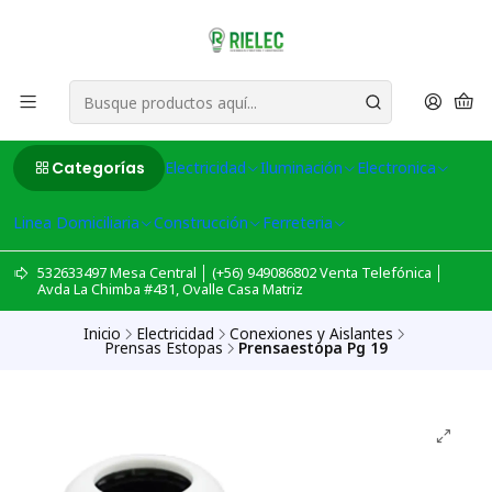
Categorías
Electricidad
Iluminación
Electronica
Linea Domiciliaria
Construcción
Ferreteria
532633497 Mesa Central │ (+56) 949086802 Venta Telefónica │
Avda La Chimba #431, Ovalle Casa Matriz
Inicio
Electricidad
Conexiones y Aislantes
Prensas Estopas
Prensaestopa Pg 19