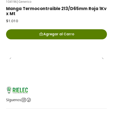
104196
|
Generico
Manga Termocontraible 213/D65mm Roja 1Kv
x Mt
$1.010
Agregar al Carro
Síguenos