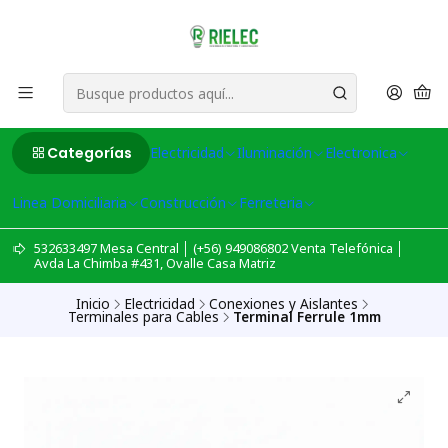
Categorías
Electricidad
Iluminación
Electronica
Linea Domiciliaria
Construcción
Ferreteria
532633497 Mesa Central │ (+56) 949086802 Venta Telefónica │
Avda La Chimba #431, Ovalle Casa Matriz
Inicio
Electricidad
Conexiones y Aislantes
Terminales para Cables
Terminal Ferrule 1mm