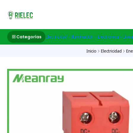
532633497 M
Categorías
Electricidad
Iluminación
Electronica
Linea
Inicio
Electricidad
Ene