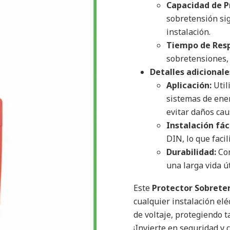
Capacidad de P
sobretensión sig
instalación.
Tiempo de Res
sobretensiones, 
Detalles adicionale
Aplicación:
Util
sistemas de ener
evitar daños cau
Instalación fáci
DIN, lo que faci
Durabilidad:
Con
una larga vida ú
Este
Protector Sobrete
cualquier instalación el
de voltaje, protegiendo t
¡Invierte en seguridad y 