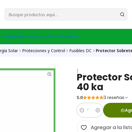
esa Central │ (+56) 949086802 Venta Telefónica │ Avda La Chimba #431, Ov
 Domiciliaria
Construcción
Ferreteria
rgía Solar
Protecciones y Control
Fusibles DC
Protector Sobrete
|
Protector S
40 ka
5.0
3 reseñas
Agr
Cantidad
Agregar a la list