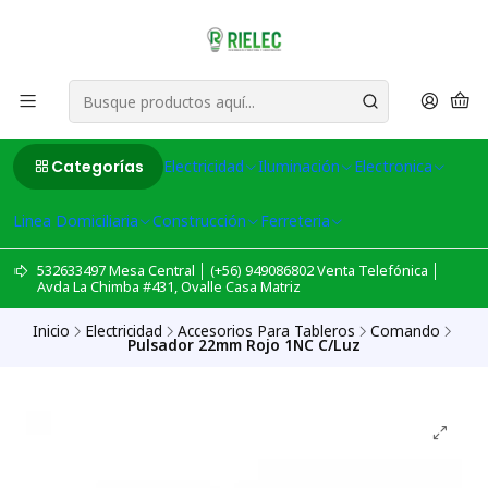
Categorías
Electricidad
Iluminación
Electronica
Linea Domiciliaria
Construcción
Ferreteria
532633497 Mesa Central │ (+56) 949086802 Venta Telefónica │
Avda La Chimba #431, Ovalle Casa Matriz
Inicio
Electricidad
Accesorios Para Tableros
Comando
Pulsador 22mm Rojo 1NC C/Luz