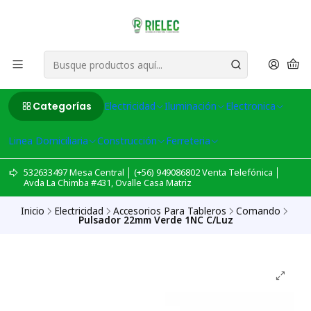
Categorías
Electricidad
Iluminación
Electronica
Linea Domiciliaria
Construcción
Ferreteria
532633497 Mesa Central │ (+56) 949086802 Venta Telefónica │
Avda La Chimba #431, Ovalle Casa Matriz
Inicio
Electricidad
Accesorios Para Tableros
Comando
Pulsador 22mm Verde 1NC C/Luz