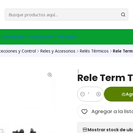
esa Central │ (+56) 949086802 Venta Telefónica │ Avda La Chimba #431, Ov
 Domiciliaria
Construcción
Ferreteria
tecciones y Control
Reles y Accesorios
Relés Térmicos
Rele Term
|
Rele Term 
Agr
Cantidad
Agregar a la list
Mostrar stock de ub