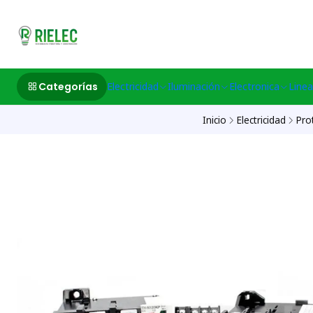
532633497 M
Categorías
Electricidad
Iluminación
Electronica
Linea
Inicio
Electricidad
Pro