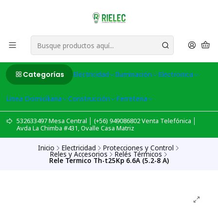
Categorías
Electricidad
Iluminación
Electronica
Linea Domiciliaria
Construcción
Ferreteria
532633497 Mesa Central │ (+56) 949086802 Venta Telefónica │
Avda La Chimba #431, Ovalle Casa Matriz
Inicio
Electricidad
Protecciones y Control
Reles y Accesorios
Relés Térmicos
Rele Termico Th-t25Kp 6.6A (5.2-8 A)