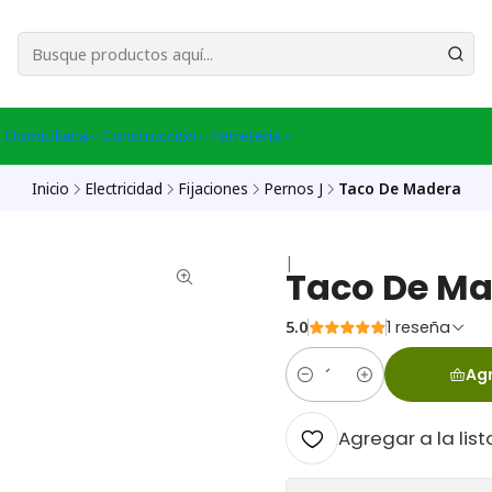
esa Central │ (+56) 949086802 Venta Telefónica │ Avda La Chimba #431, Ov
 Domiciliaria
Construcción
Ferreteria
Inicio
Electricidad
Fijaciones
Pernos J
Taco De Madera
|
Taco De M
5.0
1 reseña
Agr
Cantidad
Agregar a la list