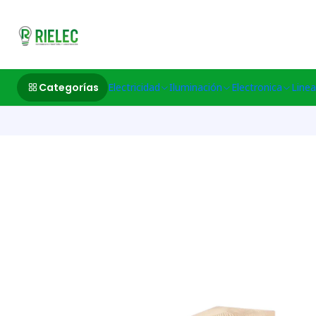
532633497 M
Categorías
Electricidad
Iluminación
Electronica
Linea