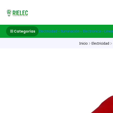
532633497 M
Categorías
Electricidad
Iluminación
Electronica
Linea
Inicio
Electricidad