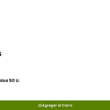
s
lsa 50 U.
Agregar al Carro