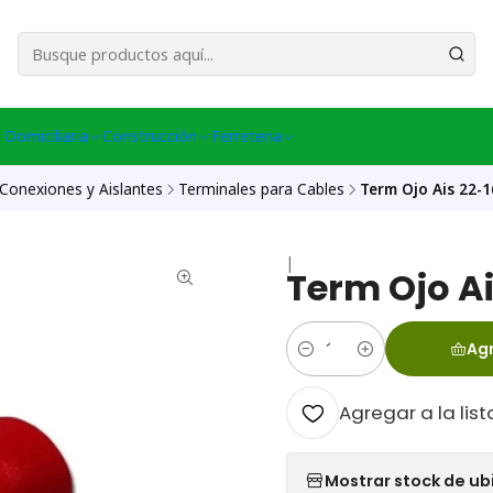
esa Central │ (+56) 949086802 Venta Telefónica │ Avda La Chimba #431, Ov
 Domiciliaria
Construcción
Ferreteria
Conexiones y Aislantes
Terminales para Cables
Term Ojo Ais 22-
|
Term Ojo A
Agr
Cantidad
Agregar a la list
Mostrar stock de ub