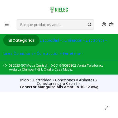
Categorías
Electricidad
Iluminación
Electronica
Linea Domiciliaria
Construcción
Ferreteria
532633497 Mesa Central │ (+56) 949086802 Venta Telefónica │
Avda La Chimba #431, Ovalle Casa Matriz
Inicio
Electricidad
Conexiones y Aislantes
Conectores para Cables
Conector Manguito Ails Amarillo 10-12 Awg