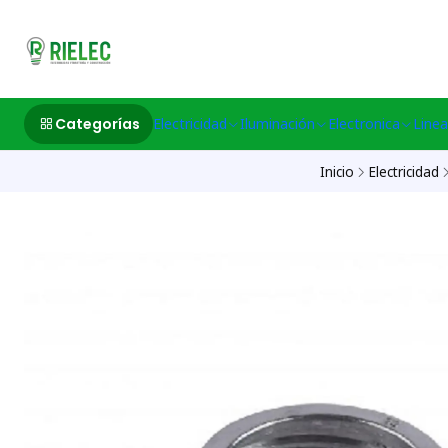
532633497 M
Categorías
Electricidad
Iluminación
Electronica
Linea
Inicio
Electricidad