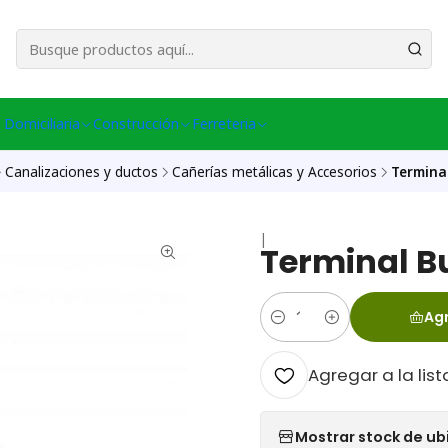
esa Central │ (+56) 949086802 Venta Telefónica │ Avda La Chimba #431, Ov
 Domiciliaria
Construcción
Ferreteria
Canalizaciones y ductos
Cañerías metálicas y Accesorios
Terminal
|
Terminal Bu
Agr
Cantidad
Agregar a la list
Mostrar stock de ub