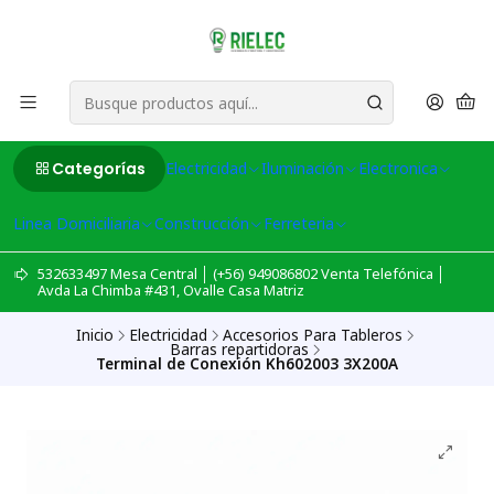
Categorías
Electricidad
Iluminación
Electronica
Linea Domiciliaria
Construcción
Ferreteria
532633497 Mesa Central │ (+56) 949086802 Venta Telefónica │
Avda La Chimba #431, Ovalle Casa Matriz
Inicio
Electricidad
Accesorios Para Tableros
Barras repartidoras
Terminal de Conexión Kh602003 3X200A