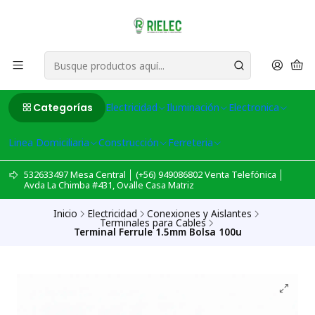
Categorías
Electricidad
Iluminación
Electronica
Linea Domiciliaria
Construcción
Ferreteria
532633497 Mesa Central │ (+56) 949086802 Venta Telefónica │
Avda La Chimba #431, Ovalle Casa Matriz
Inicio
Electricidad
Conexiones y Aislantes
Terminales para Cables
Terminal Ferrule 1.5mm Bolsa 100u