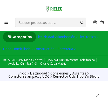
Categorías
Electricidad
Iluminación
Electronica
Linea Domiciliaria
Construcción
Ferreteria
532633497 Mesa Central │ (+56) 949086802 Venta Telefónica │
Avda La Chimba #431, Ovalle Casa Matriz
Inicio
Electricidad
Conexiones y Aislantes
Conectores ampact y UDC
Conector Udc Tipo Vii Blrojo