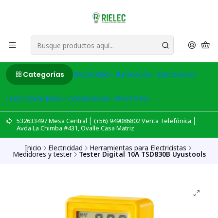
Categorías
Electricidad
Iluminación
Electronica
Linea Domiciliaria
Construcción
Ferreteria
532633497 Mesa Central │ (+56) 949086802 Venta Telefónica │
Avda La Chimba #431, Ovalle Casa Matriz
Inicio
Electricidad
Herramientas para Electricistas
Medidores y tester
Tester Digital 10A TSD830B Uyustools