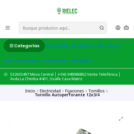
Categorías
Electricidad
Iluminación
Electronica
Linea Domiciliaria
Construcción
Ferreteria
532633497 Mesa Central │ (+56) 949086802 Venta Telefónica │
Avda La Chimba #431, Ovalle Casa Matriz
Inicio
Electricidad
Fijaciones
Tornillos
Tornillo Autoperforante 12x3/4