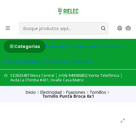
Categorías
Electricidad
Iluminación
Electronica
Linea Domiciliaria
Construcción
Ferreteria
532633497 Mesa Central │ (+56) 949086802 Venta Telefónica │
Avda La Chimba #431, Ovalle Casa Matriz
Inicio
Electricidad
Fijaciones
Tornillos
Tornillo Punta Broca 6x1