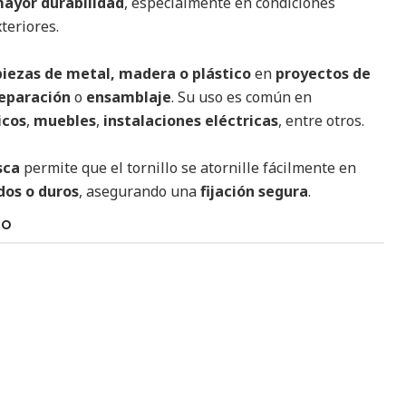
ayor durabilidad
, especialmente en condiciones
teriores.
piezas de metal, madera o plástico
en
proyectos de
reparación
o
ensamblaje
. Su uso es común en
icos
,
muebles
,
instalaciones eléctricas
, entre otros.
sca
permite que el tornillo se atornille fácilmente en
dos o duros
, asegurando una
fijación segura
.
TO