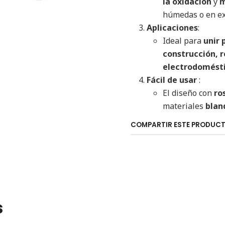
la oxidación
y
m
húmedas o en ex
Aplicaciones
:
Ideal para
unir 
construcción, 
electrodomést
Fácil de usar
:
El diseño con
ro
materiales
blan
COMPARTIR ESTE PRODUC
s