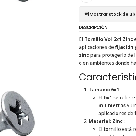
Mostrar stock de ub
DESCRIPCIÓN
El
Tornillo Vol 6x1 Zinc
e
aplicaciones de
fijación
zinc
para protegerlo de 
o en ambientes donde ha
Característ
Tamaño: 6x1
:
El
6x1
se refiere
milímetros
y un
aplicaciones de
Material: Zinc
:
El tornillo está