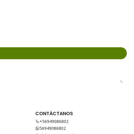
CONTÁCTANOS
+56949086802
56949086802