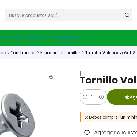
esa Central │ (+56) 949086802 Venta Telefónica │ Avda La Chimba #431, Ov
 Domiciliaria
Construcción
Ferreteria
icio
Construcción
Fijaciones
Tornillos
Tornillo Volcanita 6x1 Z
|
Tornillo Vo
Agr
Cantidad
Debes comprar un míni
Agregar a la list