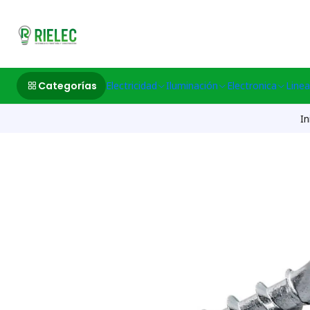
532633497 M
Categorías
Electricidad
Iluminación
Electronica
Linea
In