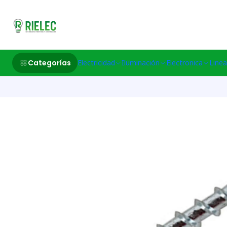
532633497 M
Categorías
Electricidad
Iluminación
Electronica
Linea