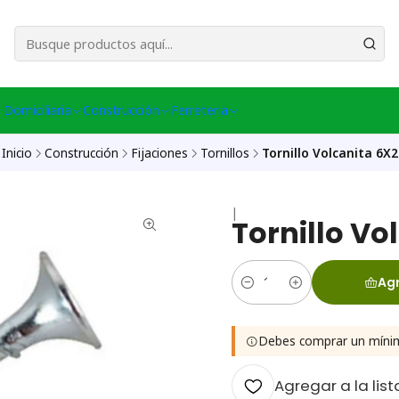
esa Central │ (+56) 949086802 Venta Telefónica │ Avda La Chimba #431, Ov
 Domiciliaria
Construcción
Ferreteria
Inicio
Construcción
Fijaciones
Tornillos
Tornillo Volcanita 6X2
|
Tornillo Vo
Agr
Cantidad
Debes comprar un míni
Agregar a la list