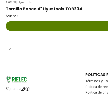
170208
|
Uyustools
Tornillo Banco 4" Uyustools TOB204
$56.990
POLITICAS 
Términos y Co
Politica de r
Síguenos
Política de pri