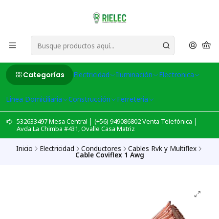
Categorías
Electricidad
Iluminación
Electronica
Linea Domiciliaria
Construcción
Ferreteria
532633497 Mesa Central │ (+56) 949086802 Venta Telefónica │
Avda La Chimba #431, Ovalle Casa Matriz
Inicio
Electricidad
Conductores
Cables Rvk y Multiflex
Cable Coviflex 1 Awg