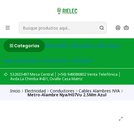
Categorías
Electricidad
Iluminación
Electronica
Linea Domiciliaria
Construcción
Ferreteria
532633497 Mesa Central │ (+56) 949086802 Venta Telefónica │
Avda La Chimba #431, Ovalle Casa Matriz
Inicio
Electricidad
Conductores
Cables Alambres NYA
Metro-Alambre Nya/H07Vu 2.5Mm Azul