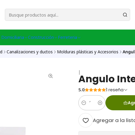
esa Central │ (+56) 949086802 Venta Telefónica │ Avda La Chimba #431, Ov
 Domiciliaria
Construcción
Ferreteria
ad
Canalizaciones y ductos
Molduras plásticas y Accesorios
Angul
|
Angulo Inte
5.0
1 reseña
Agr
Cantidad
Agregar a la list