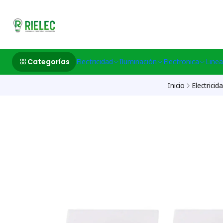
532633497 M
Categorías
Electricidad
Iluminación
Electronica
Linea
Inicio
Electricid