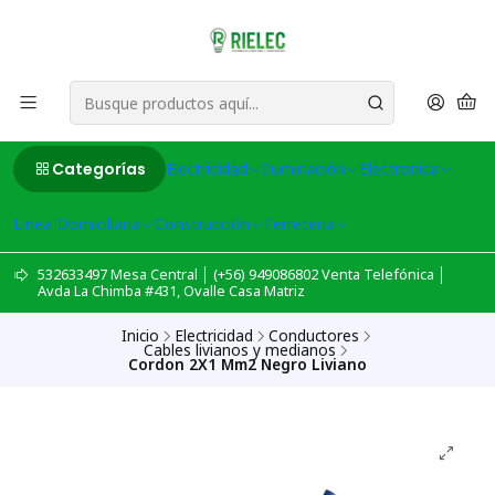
Categorías
Electricidad
Iluminación
Electronica
Linea Domiciliaria
Construcción
Ferreteria
532633497 Mesa Central │ (+56) 949086802 Venta Telefónica │
Avda La Chimba #431, Ovalle Casa Matriz
Inicio
Electricidad
Conductores
Cables livianos y medianos
Cordon 2X1 Mm2 Negro Liviano