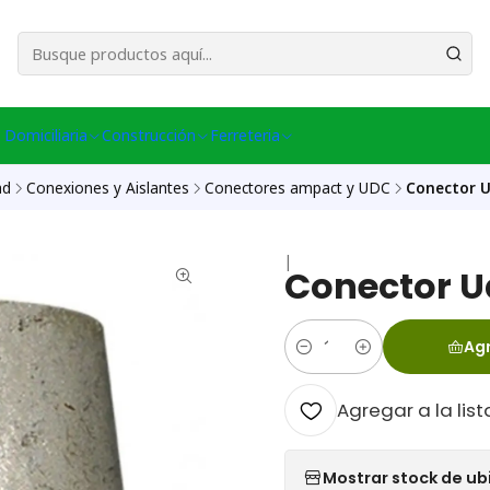
esa Central │ (+56) 949086802 Venta Telefónica │ Avda La Chimba #431, Ov
 Domiciliaria
Construcción
Ferreteria
ad
Conexiones y Aislantes
Conectores ampact y UDC
Conector U
|
Conector Ud
Agr
Cantidad
Agregar a la list
Mostrar stock de ub