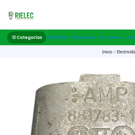
532633497 M
Categorías
Electricidad
Iluminación
Electronica
Linea
Inicio
Electricid