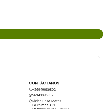
CONTÁCTANOS
+56949086802
56949086802
Rielec Casa Matriz
La chimba 431