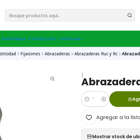
esa Central │ (+56) 949086802 Venta Telefónica │ Avda La Chimba #431, Ov
 Domiciliaria
Construcción
Ferreteria
ctricidad
Fijaciones
Abrazaderas
Abrazaderas Ruc y Rc
Abrazad
|
Abrazadera
Agr
Cantidad
Agregar a la list
Mostrar stock de ub