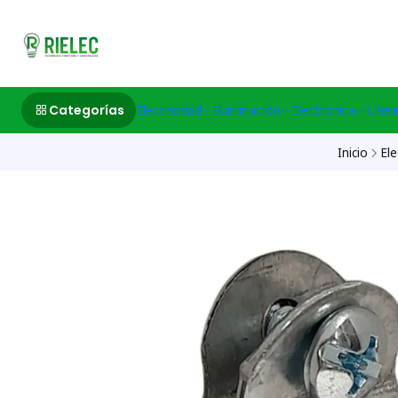
532633497 M
Categorías
Electricidad
Iluminación
Electronica
Linea
Inicio
Ele