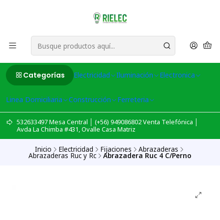
Categorías
Electricidad
Iluminación
Electronica
Linea Domiciliaria
Construcción
Ferreteria
532633497 Mesa Central │ (+56) 949086802 Venta Telefónica │
Avda La Chimba #431, Ovalle Casa Matriz
Inicio
Electricidad
Fijaciones
Abrazaderas
Abrazaderas Ruc y Rc
Abrazadera Ruc 4 C/Perno