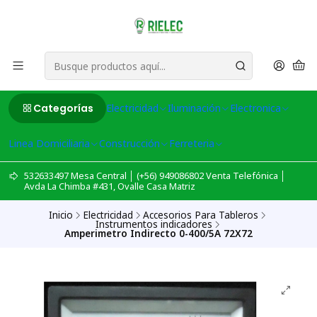
Categorías
Electricidad
Iluminación
Electronica
Linea Domiciliaria
Construcción
Ferreteria
532633497 Mesa Central │ (+56) 949086802 Venta Telefónica │
Avda La Chimba #431, Ovalle Casa Matriz
Inicio
Electricidad
Accesorios Para Tableros
Instrumentos indicadores
Amperimetro Indirecto 0-400/5A 72X72