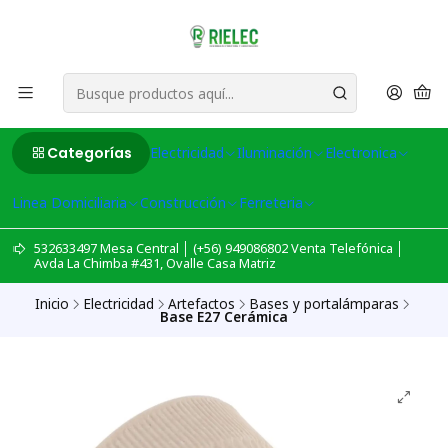
Categorías
Electricidad
Iluminación
Electronica
Linea Domiciliaria
Construcción
Ferreteria
532633497 Mesa Central │ (+56) 949086802 Venta Telefónica │
Avda La Chimba #431, Ovalle Casa Matriz
Inicio
Electricidad
Artefactos
Bases y portalámparas
Base E27 Cerámica