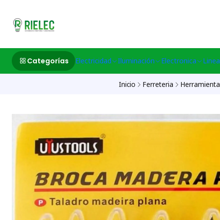
532633497 M
Categorías
Electricidad
Iluminación
Electronica
Linea
Inicio
Ferreteria
Herramient