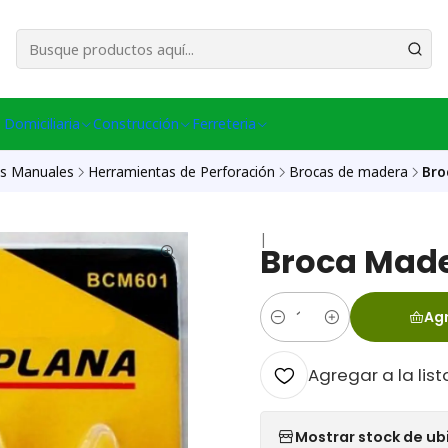
esa Central │ (+56) 949086802 Venta Telefónica │ Avda La Chimba #431, Ov
 Domiciliaria
Construcción
Ferreteria
as Manuales
Herramientas de Perforación
Brocas de madera
Bro
|
Broca Made
Agr
Cantidad
Agregar a la list
Mostrar stock de ub