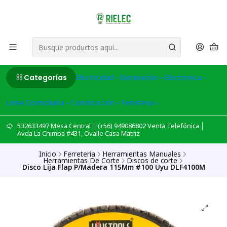
Categorías
Electricidad
Iluminación
Electronica
Linea Domiciliaria
Construcción
Ferreteria
532633497 Mesa Central │ (+56) 949086802 Venta Telefónica │
Avda La Chimba #431, Ovalle Casa Matriz
Inicio
Ferreteria
Herramientas Manuales
Herramientas De Corte
Discos de corte
Disco Lija Flap P/Madera 115Mm #100 Uyu DLF4100M