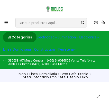
Categorías
Electricidad
Iluminación
Electronica
Linea Domiciliaria
Construcción
Ferreteria
532633497 Mesa Central │ (+56) 949086802 Venta Telefónica │
Avda La Chimba #431, Ovalle Casa Matriz
Inicio
Linea Domiciliaria
Lexo Cafe Titanio
Interruptor 9/15 Emb Cafe Titanio Lexo