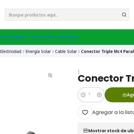
esa Central │ (+56) 949086802 Venta Telefónica │ Avda La Chimba #431, Ov
 Domiciliaria
Construcción
Ferreteria
Electricidad
Energía Solar
Cable Solar
Conector Triple Mc4 Paral
|
Conector Tr
Agr
Cantidad
Agregar a la list
Mostrar stock de ub