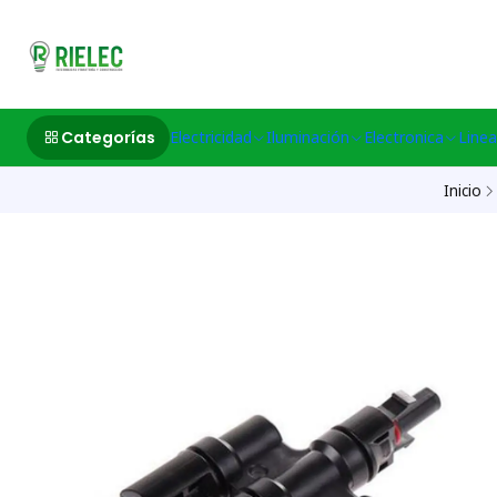
532633497 M
Categorías
Electricidad
Iluminación
Electronica
Linea
Inicio