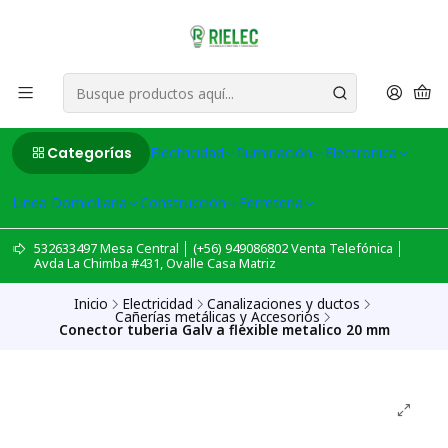
Categorías
Electricidad
Iluminación
Electronica
Linea Domiciliaria
Construcción
Ferreteria
532633497 Mesa Central │ (+56) 949086802 Venta Telefónica │
Avda La Chimba #431, Ovalle Casa Matriz
Inicio
Electricidad
Canalizaciones y ductos
Cañerías metálicas y Accesorios
Conector tuberia Galv a flexible metalico 20 mm