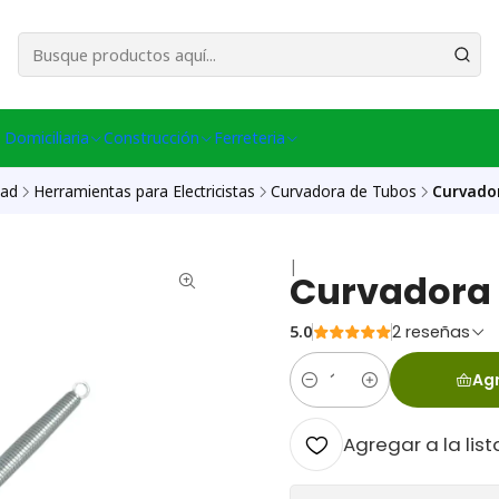
esa Central │ (+56) 949086802 Venta Telefónica │ Avda La Chimba #431, Ov
 Domiciliaria
Construcción
Ferreteria
dad
Herramientas para Electricistas
Curvadora de Tubos
Curvado
|
Curvadora
5.0
2 reseñas
Agr
Cantidad
Agregar a la list