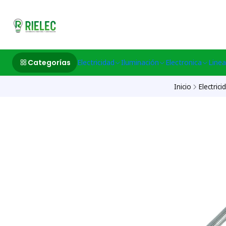
532633497 M
Categorías
Electricidad
Iluminación
Electronica
Linea
Inicio
Electrici