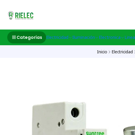
532633497 M
Categorías
Electricidad
Iluminación
Electronica
Linea
Inicio
Electricidad