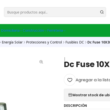
esa Central │ (+56) 949086802 Venta Telefónica │ Avda La Chimba #431, Ov
 Domiciliaria
Construcción
Ferreteria
Energía Solar
Protecciones y Control
Fusibles DC
Dc Fuse 10X3
|
Dc Fuse 10
Agregar a la list
Mostrar stock de ub
DESCRIPCIÓN