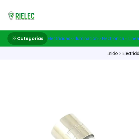
532633497 M
Categorías
Electricidad
Iluminación
Electronica
Linea
Inicio
Electrici