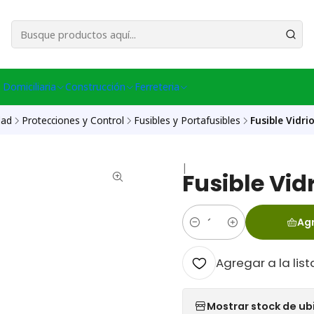
esa Central │ (+56) 949086802 Venta Telefónica │ Avda La Chimba #431, Ov
 Domiciliaria
Construcción
Ferreteria
dad
Protecciones y Control
Fusibles y Portafusibles
Fusible Vidr
|
Fusible Vi
Agr
Cantidad
Agregar a la list
Mostrar stock de ub