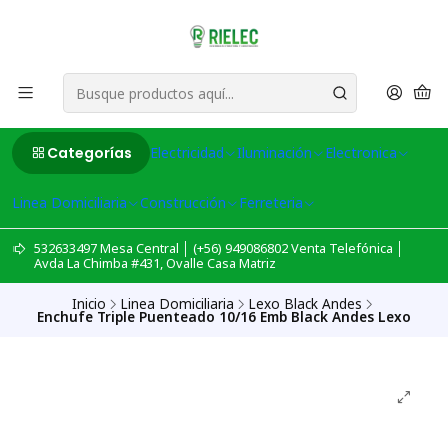
Categorías
Electricidad
Iluminación
Electronica
Linea Domiciliaria
Construcción
Ferreteria
532633497 Mesa Central │ (+56) 949086802 Venta Telefónica │
Avda La Chimba #431, Ovalle Casa Matriz
Inicio
Linea Domiciliaria
Lexo Black Andes
Enchufe Triple Puenteado 10/16 Emb Black Andes Lexo