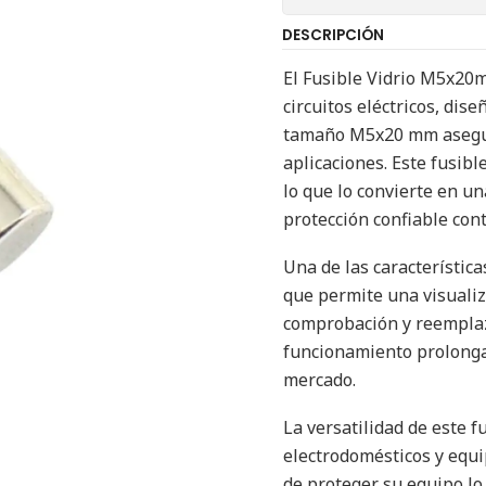
DESCRIPCIÓN
El Fusible Vidrio M5x20
circuitos eléctricos, di
tamaño M5x20 mm asegura
aplicaciones. Este fusib
lo que lo convierte en u
protección confiable con
Una de las característica
que permite una visualiza
comprobación y reemplaz
funcionamiento prolongad
mercado.
La versatilidad de este f
electrodomésticos y equip
de proteger su equipo lo