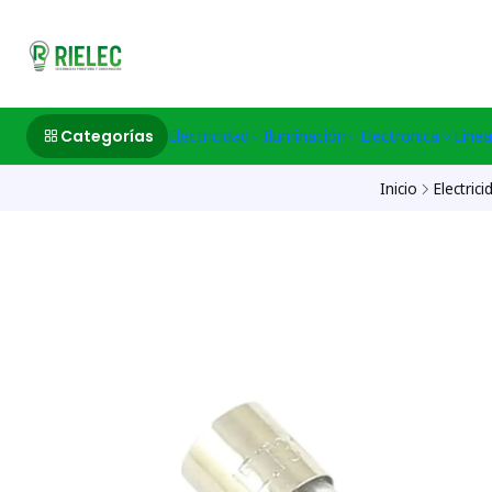
532633497 M
Categorías
Electricidad
Iluminación
Electronica
Linea
Inicio
Electrici