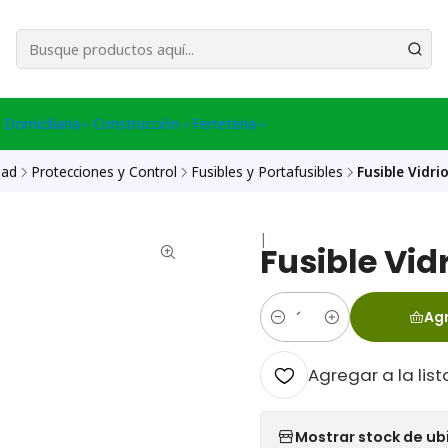
esa Central │ (+56) 949086802 Venta Telefónica │ Avda La Chimba #431, Ov
 Domiciliaria
Construcción
Ferreteria
dad
Protecciones y Control
Fusibles y Portafusibles
Fusible Vidr
|
Fusible Vi
Agr
Cantidad
Agregar a la list
Mostrar stock de ub