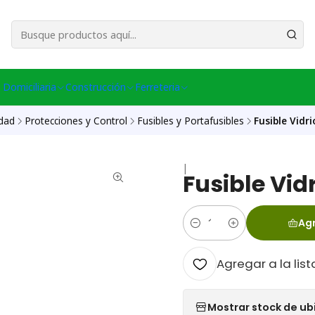
esa Central │ (+56) 949086802 Venta Telefónica │ Avda La Chimba #431, Ov
 Domiciliaria
Construcción
Ferreteria
idad
Protecciones y Control
Fusibles y Portafusibles
Fusible Vid
|
Fusible Vi
Agr
Cantidad
Agregar a la list
Mostrar stock de ub