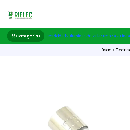
532633497 M
Categorías
Electricidad
Iluminación
Electronica
Linea
Inicio
Electric