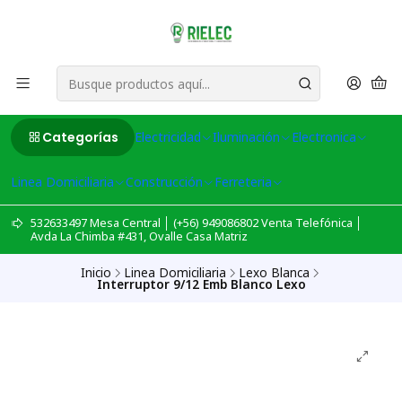
Categorías
Electricidad
Iluminación
Electronica
Linea Domiciliaria
Construcción
Ferreteria
532633497 Mesa Central │ (+56) 949086802 Venta Telefónica │
Avda La Chimba #431, Ovalle Casa Matriz
Inicio
Linea Domiciliaria
Lexo Blanca
Interruptor 9/12 Emb Blanco Lexo