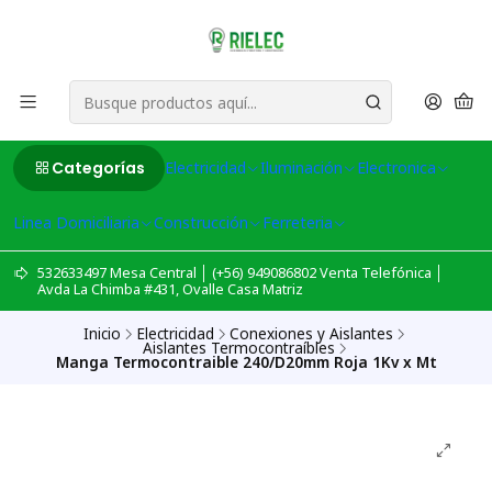
Categorías
Electricidad
Iluminación
Electronica
Linea Domiciliaria
Construcción
Ferreteria
532633497 Mesa Central │ (+56) 949086802 Venta Telefónica │
Avda La Chimba #431, Ovalle Casa Matriz
Inicio
Electricidad
Conexiones y Aislantes
Aislantes Termocontraíbles
Manga Termocontraible 240/D20mm Roja 1Kv x Mt