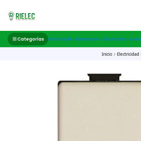
532633497 M
Categorías
Electricidad
Iluminación
Electronica
Linea
Inicio
Electricidad