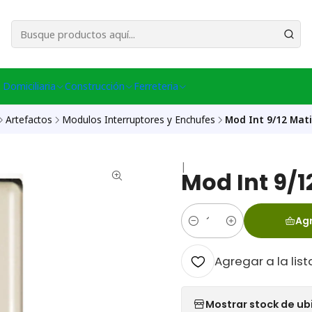
esa Central │ (+56) 949086802 Venta Telefónica │ Avda La Chimba #431, Ov
 Domiciliaria
Construcción
Ferreteria
Artefactos
Modulos Interruptores y Enchufes
Mod Int 9/12 Mati
|
Mod Int 9/1
Agr
Cantidad
Agregar a la list
Mostrar stock de ub